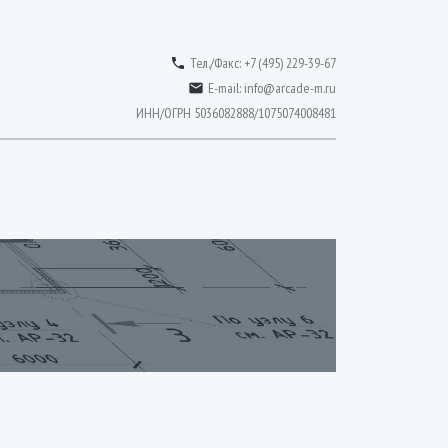
Тел./Факс: +7 (495) 229-39-67

E-mail:
info@arcade-m.ru

ИНН/ОГРН 5036082888/1075074008481