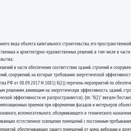
еннего вида объекта капитального строительства, его пространственной
твенных и архитектурно-художественных решений, в том числе в час
льства;
ешений в части обеспечения соответствия зданий, строений и сооруже
ений, сооружений, на которые требования энергетической эффективност
ьства РФ от 08.09.2017 N 1081) б(2)) перечень мероприятий по обесп
ым решениям, влияющим на энергетическую эффективность зданий, строе
ческой эффективности не распространяются); (пп. "б(2)" введен Поста
композиционных приемов при оформлении фасадов и интерьеров объект
сновного, вспомогательного, обслуживающего и технического назначени
чивающих естественное освещение помещений с постоянным пребывани
оприятий, обеспечивающих защиту помещений от шума, вибрации и друг