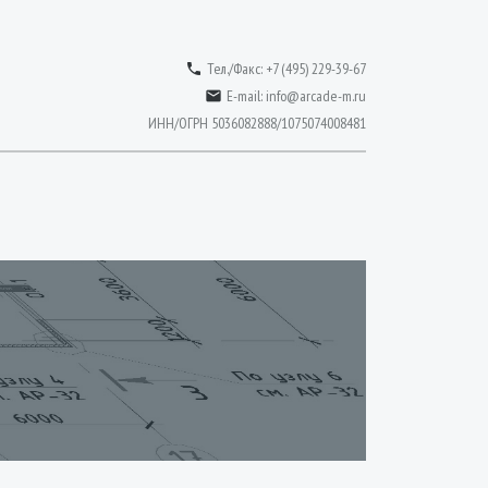
Тел./Факс: +7 (495) 229-39-67

E-mail:
info@arcade-m.ru

ИНН/ОГРН 5036082888/1075074008481