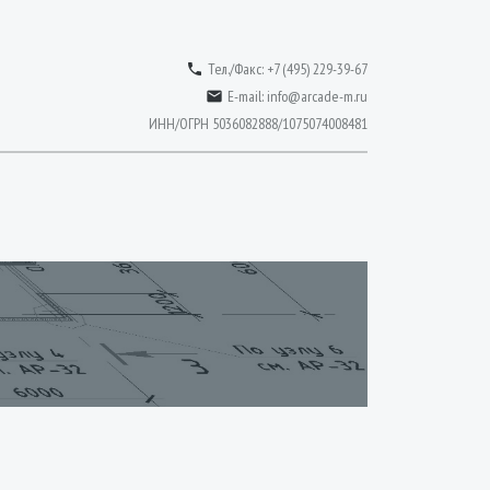
Тел./Факс: +7 (495) 229-39-67

E-mail:
info@arcade-m.ru

ИНН/ОГРН 5036082888/1075074008481