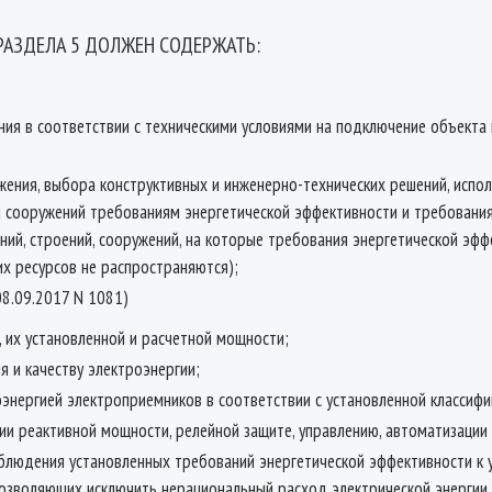
РАЗДЕЛА 5 ДОЛЖЕН СОДЕРЖАТЬ:
ния в соответствии с техническими условиями на подключение объекта 
ения, выбора конструктивных и инженерно-технических решений, испол
 и сооружений требованиям энергетической эффективности и требовани
аний, строений, сооружений, на которые требования энергетической эф
х ресурсов не распространяются);
08.09.2017 N 1081)
, их установленной и расчетной мощности;
я и качеству электроэнергии;
энергией электроприемников в соответствии с установленной классиф
ии реактивной мощности, релейной защите, управлению, автоматизации
блюдения установленных требований энергетической эффективности к у
озволяющих исключить нерациональный расход электрической энергии, и