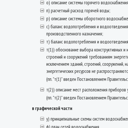
о) описание системы горячего водоснабжения
п) расчетный расход горячей воды;
р) описание системы оборотного водоснабже
с) баланс водопотребления и водоотведения
производственного назначения;
т) баланс водопотребления и водоотведения 
т(1)) обоснование выбора конструктивных и 
строений и сооружений требованиям энергет
исключением зданий, строений, сооружений, 
энергетических ресурсов не распространяютс
(пп. "т(1)" введен Постановлением Правитель
т(2)) описание мест расположения приборов 
(пп. "т(2)" введен Постановлением Правитель
в графической части
у) принципиальные схемы систем водоснабже
ф) план сетей водоснабжения.