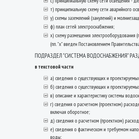
с) принципиальную схему сети освещения - д
т) принципиальную схему сети аварийного ос
у) схемы заземлений (занулений) и молниезащ
ф) план сетей электроснабжения;
х) схему размещения электрооборудования (
(пп. "х" введен Постановлением Правительств
ПОДРАЗДЕЛ "СИСТЕМА ВОДОСНАБЖЕНИЯ" РАЗ
в текстовой части
а) сведения о существующих и проектируемы
б) сведения о существующих и проектируемы
в) описание и характеристику системы водос
г) сведения о расчетном (проектном) расход
включая оборотное;
д) сведения о расчетном (проектном) расхо
е) сведения о фактическом и требуемом нап
воды;