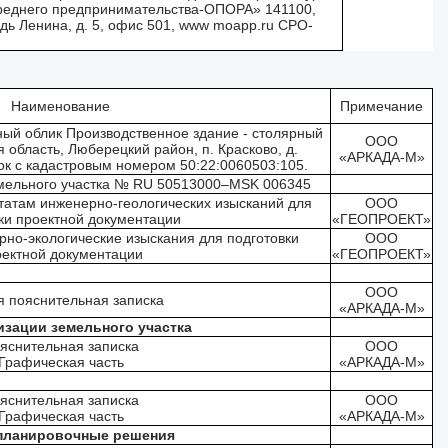
среднего предпринимательства-ОПОРА» 141100,
-дь Ленина, д. 5, офис 501, www moapp.ru СРО-
Наименование
Примечание
ный облик Производственное здание - столярный
ООО
я область, Люберецкий район, п. Красково, д.
«АРКАДА-М»
ок с кадастровым номером 50:22:0060503:105.
мельного участка № RU 50513000–MSK 006345
ьтатам инженерно-геологических изысканий для
ООО
ки проектной документации
«ГЕОПРОЕКТ»
рно-экологические изыскания для подготовки
ООО
оектной документации
«ГЕОПРОЕКТ»
ООО
 пояснительная записка
«АРКАДА-М»
зации земельного участка
яснительная записка
ООО
Графическая часть
«АРКАДА-М»
яснительная записка
ООО
Графическая часть
«АРКАДА-М»
-планировочные решения