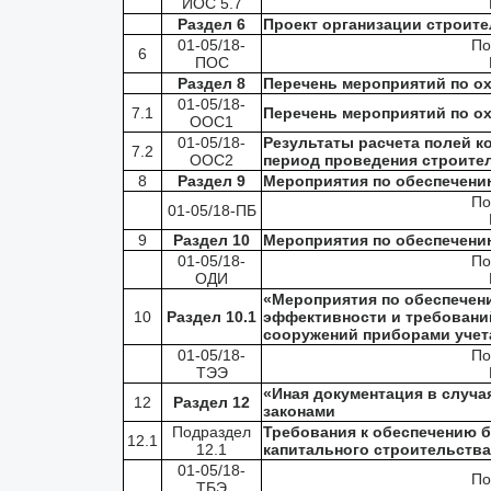
ИОС 5.7
Раздел 6
Проект организации строите
01-05/18-
По
6
ПОС
Раздел 8
Перечень мероприятий по о
01-05/18-
7.1
Перечень мероприятий по о
ООС1
01-05/18-
Результаты расчета полей к
7.2
ООС2
период проведения строите
8
Раздел 9
Мероприятия по обеспечени
По
01-05/18-ПБ
9
Раздел 10
Мероприятия по обеспечени
01-05/18-
По
ОДИ
«Мероприятия по обеспечен
10
Раздел 10.1
эффективности и требований
сооружений приборами учет
01-05/18-
По
ТЭЭ
«Иная документация в случ
12
Раздел 12
законами
Подраздел
Требования к обеспечению б
12.1
12.1
капитального строительства
01-05/18-
По
ТБЭ