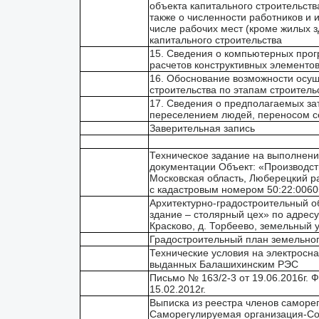
объекта капитального строительств
также о численности работников и
числе рабочих мест (кроме жилых 
капитального строительства
15. Сведения о компьютерных прог
расчетов конструктивных элементов
16. Обоснование возможности осущ
строительства по этапам строитель
17. Сведения о предполагаемых зат
переселением людей, переносом с
Заверительная запись
Техническое задание на выполнени
документации Объект: «Производст
Московская область, Люберецкий ра
с кадастровым номером 50:22:0060
Архитектурно-градостроительный о
здание – столярный цех» по адресу
Красково, д. Торбеево, земельный 
Градостроительный план земельно
Технические условия на электросн
выданных Балашихинским РЭС
Письмо № 163/2-3 от 19.06.2016г.
15.02.2012г.
Выписка из реестра членов саморег
Саморегулируемая организация-Со