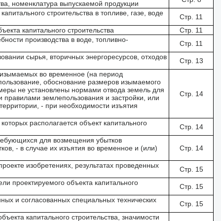
тва, номенклатура выпускаемой продукции
капитального строительства в топливе, газе, воде
Стр. 11
бъекта капитального строительства
Стр. 11
ебности производства в воде, топливно-
Стр. 11
овании сырья, вторичных энергоресурсов, отходов
Стр. 13
, изымаемых во временное (на период
е пользование, обоснование размеров изымаемого
азмеры не установлены нормами отвода земель для
Стр. 14
и правилами землепользования и застройки, или
территории, - при необходимости изъятия
а которых располагается объект капитального
Стр. 14
требующихся для возмещения убытков
ов, - в случае их изъятия во временное и (или)
Стр. 14
проекте изобретениях, результатах проведенных
Стр. 15
ели проектируемого объекта капитального
Стр. 15
нных и согласованных специальных технических
Стр. 15
бъекта капитального строительства, значимости