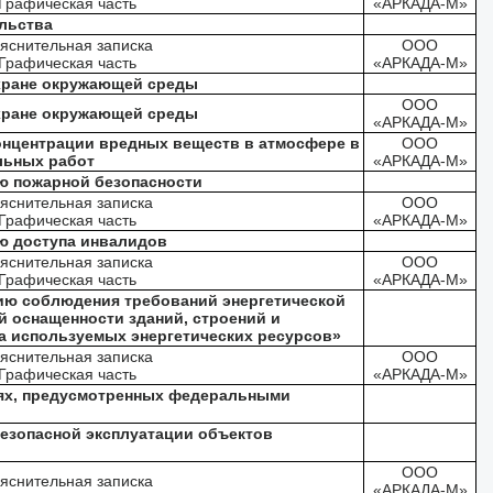
Графическая часть
«АРКАДА-М»
льства
яснительная записка
ООО
Графическая часть
«АРКАДА-М»
хране окружающей среды
ООО
хране окружающей среды
«АРКАДА-М»
онцентрации вредных веществ в атмосфере в
ООО
льных работ
«АРКАДА-М»
ю пожарной безопасности
яснительная записка
ООО
Графическая часть
«АРКАДА-М»
ю доступа инвалидов
яснительная записка
ООО
Графическая часть
«АРКАДА-М»
ию соблюдения требований энергетической
 оснащенности зданий, строений и
а используемых энергетических ресурсов»
яснительная записка
ООО
Графическая часть
«АРКАДА-М»
аях, предусмотренных федеральными
езопасной эксплуатации объектов
ООО
яснительная записка
«АРКАДА-М»