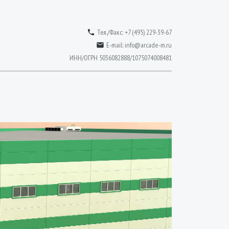
Тел./Факс: +7 (495) 229-39-67

E-mail:
info@arcade-m.ru

ИНН/ОГРН 5036082888/1075074008481