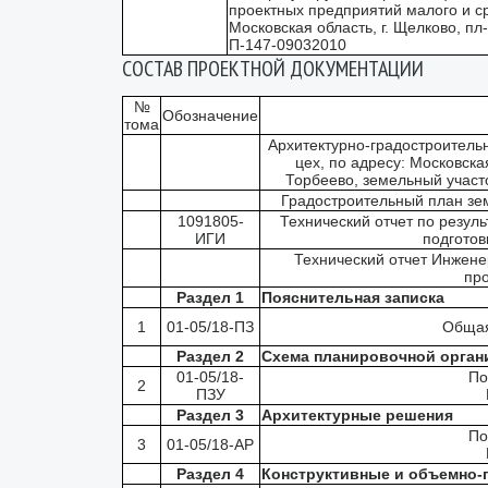
проектных предприятий малого и 
Московская область, г. Щелково, пл
П-147-09032010
СОСТАВ ПРОЕКТНОЙ ДОКУМЕНТАЦИИ
№
Обозначение
тома
Архитектурно-градостроитель
цех, по адресу: Московска
Торбеево, земельный участ
Градостроительный план зе
1091805-
Технический отчет по резул
ИГИ
подготов
Технический отчет Инжене
пр
Раздел 1
Пояснительная записка
1
01-05/18-ПЗ
Общая
Раздел 2
Схема планировочной органи
01-05/18-
По
2
ПЗУ
Раздел 3
Архитектурные решения
По
3
01-05/18-АР
Раздел 4
Конструктивные и объемно