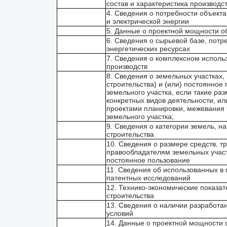
состав и характеристика производс
4. Сведения о потребности объекта 
и электрической энергии
5. Данные о проектной мощности о
6. Сведения о сырьевой базе, потр
энергетических ресурсах
7. Сведения о комплексном использ
производств
8. Сведения о земельных участках
строительства) и (или) постоянно
земельного участка, если такие р
конкретных видов деятельности, ил
проектами планировки, межевания 
земельного участка;
9. Сведения о категории земель, н
строительства
10. Сведения о размере средств, 
правообладателям земельных участк
постоянное пользование
11. Сведения об использованных в 
патентных исследований
12. Технико-экономические показат
строительства
13. Сведения о наличии разработа
условий
14. Данные о проектной мощности о