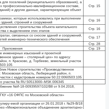
а для поселений (муниципального образования), а
 их профессионально-квалификационном составе,
Стр. 15
зданий) и другие данные, характеризующие объект
раммах, которые использовались при выполнении
Стр. 16
 зданий, строений и сооружений
ествления строительства объекта капитального
Стр. 16
ства с выделением этих этапов
ратах, связанных со сносом зданий и сооружений,
Стр. 17
етей инженерно-технического обеспечения
Стр. 28
Приложения
Стр. 19
е инженерных изысканий и проектной
венное здание – столярный цех» по адресу:
йон, п. Красково, д. Торбеево, земельный участок
503:105
блик Новое строительство «Производственное
: Московская область, Люберецкий район, п.
участок с кадастровым номером 50:22:0060503:105
го участка № RU 50513000–MSK 006345
абжение №И-18-00939597/102/В8 от 9.04.2018,
 ФГКУ «16 ОФПС по Московской области»
улиру-емой организации от 26.01.2018 г. №29-В/18
юз «Межрегиональное объединение архитектурно-