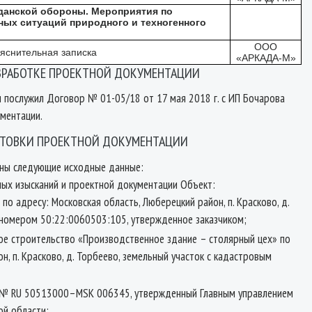
данской обороны. Мероприятия по
ых ситуаций природного и техногенного
ООО
яснительная записка
«АРКАДА-М»
АЗРАБОТКЕ ПРОЕКТНОЙ ДОКУМЕНТАЦИИ
 послужил Договор № 01-05/18 от 17 мая 2018 г. с ИП Бочарова
ментации.
ОТОВКИ ПРОЕКТНОЙ ДОКУМЕНТАЦИИ
аны следующие исходные данные:
ных изысканий и проектной документации Объект:
о адресу: Московская область, Люберецкий район, п. Красково, д.
 номером 50:22:0060503:105, утвержденное заказчиком;
е строительство «Производственное здание – столярный цех» по
н, п. Красково, д. Торбеево, земельный участок с кадастровым
а № RU 50513000–MSK 006345, утвержденный Главным управлением
ой области;