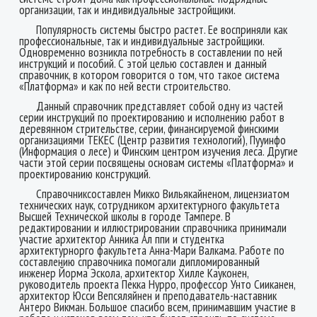
организации, так и индивидуальные застройщики.
Популярность системы быстро
растет.
Ее восприняли как
профессиональные, так и индивидуальные
застройщики.
Одновременно возникла потребность в составлении по ней
инструкций и пособий. С этой целью составлен и данный
справочник, в котором говорится о том, что такое система
«Платформа» и как по ней вести строительство.
Данный справочник представляет собой одну из частей
серии инструкций по проектированию и исполнению работ в
деревянном стрительстве, серии, финансируемой финскими
организациями ТЕКЕС (Центр развития технологий), Пууинфо
(Информация о лесе) и Финским центром изучения леса. Другие
части этой серии посвящены основам системы «Платформа» и
проектированию конструкций.
Справочниксоставлен Микко Вильякайненом, лицензиатом
технических наук, сотрудником архитектурного факультета
Высшей Технической школы в городе Тампере. В
редактировании и иллюстрировании справочника принимали
участие архитектор Анника Ал ппи и студентка
архитектурнорго факультета Анна-Мари Валкама. Работе по
составлению справочника помогали дипломированный
инженер Йорма Эскола, архитектор Хилле Кауконен,
руководитель проекта Пекка Нурро, профессор Унто Сииканен,
архитектор Юсси Вепсяляйнен и преподаватель-наставник
Антеро Викман. Большое спасибо всем, принимавшим участие в