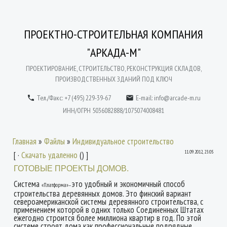
ПРОЕКТНО-СТРОИТЕЛЬНАЯ КОМПАНИЯ
"АРКАДА-М"
ПРОЕКТИРОВАНИЕ, СТРОИТЕЛЬСТВО, РЕКОНСТРУКЦИЯ СКЛАДОВ,
ПРОИЗВОДСТВЕННЫХ ЗДАНИЙ ПОД КЛЮЧ
Тел./Факс: +7 (495) 229-39-67
E-mail:
info@arcade-m.ru


ИНН/ОГРН 5036082888/1075074008481
Главная
»
Файлы
»
Индивидуальное строительство
11.09.2012, 23:05
[ ·
Скачать удаленно
() ]
ГОТОВЫЕ ПРОЕКТЫ ДОМОВ.
Система
это удобный и экономичный способ
«Платформа»
—
строительства деревянных домов. Это финский вариант
североамериканской
системы
деревянного строительства, с
применением которой в
одних
только Соединенных Штатах
ежегодно строится более миллиона квартир
в
год. По этой
системе строят дома как профессиональные подрядные