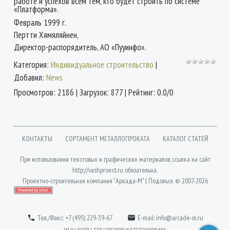
работе
и успехов
всем тем, кто будет строить по системе
«Платформа».
Февраль
1999
г.
Пертти Хямяляйнен,
Директор-распорядитель,
АО «Пууинфо».
Категория
:
Индивидуальное строительство
|
Добавил
:
News
Просмотров
:
2186
|
Загрузок
:
877
|
Рейтинг
:
0.0
/
0
КОНТАКТЫ
СОРТАМЕНТ МЕТАЛЛОПРОКАТА
КАТАЛОГ СТАТЕЙ
При использовании текстовых и графических материалов, ссылка на сайт
http://vashproect.ru
обязательна.
Проектно-строительная компания "Аркада-М" | Подольск © 2007-2026
Вход
| Разработка сайта: Jekins.ru
Тел./Факс: +7 (495) 229-39-67
E-mail:
info@arcade-m.ru

