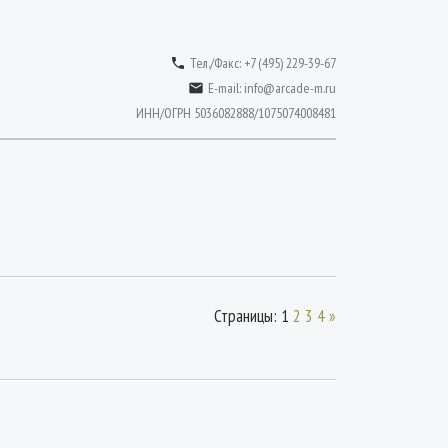
Тел./Факс: +7 (495) 229-39-67

E-mail:
info@arcade-m.ru

ИНН/ОГРН 5036082888/1075074008481
Страницы
:
1
2
3
4
»