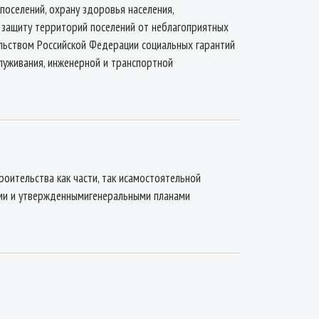
оселений, охрану здоровья населения,
 защиту территорий поселений от неблагоприятных
ельством Российской Федерации социальных гарантий
луживания, инженерной и транспортной
оительства как части, так исамостоятельной
ами и утвержденнымигенеральными планами